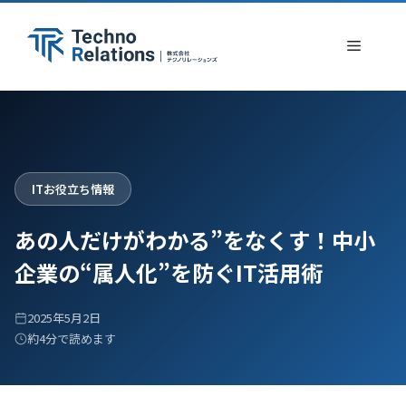
コ
ン
メ
テ
ン
ニ
ツ
へ
ュ
ス
ITお役立ち情報
キ
ー
ッ
あの人だけがわかる”をなくす！中小
プ
企業の“属人化”を防ぐIT活用術
2025年5月2日
約4分で読めます