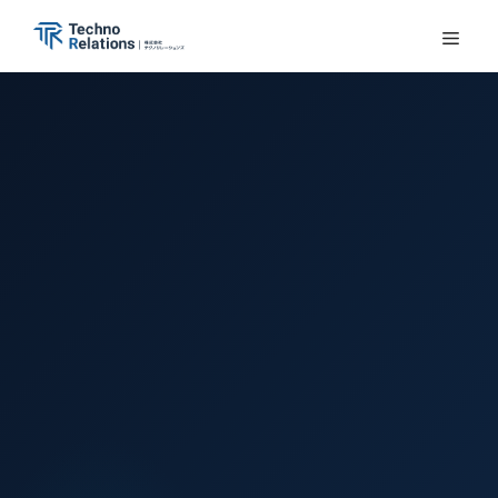
コ
ン
メ
テ
ン
ニ
ツ
へ
ュ
ス
キ
ー
ッ
プ