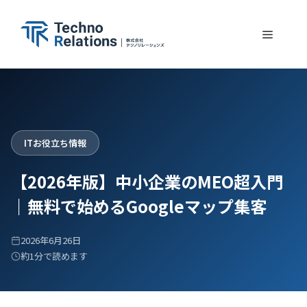
コ
ン
メ
テ
ン
ニ
ツ
へ
ュ
ス
ITお役立ち情報
キ
ー
ッ
【2026年版】中小企業のMEO超入門
プ
｜無料で始めるGoogleマップ集客
2026年6月26日
約1分で読めます