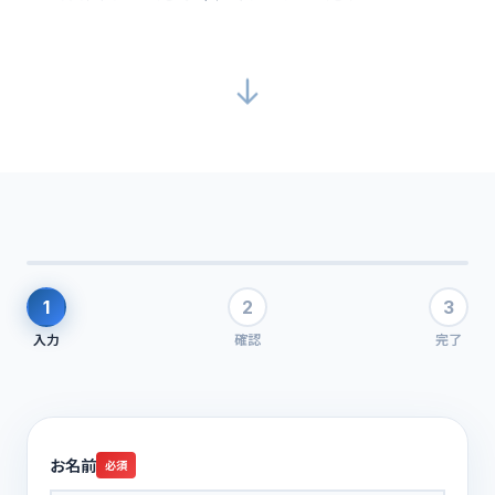
1
2
3
入力
確認
完了
お名前
必須