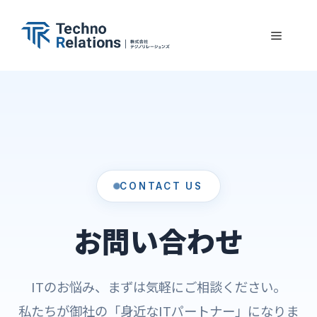
コ
ン
メ
テ
ン
ニ
ツ
へ
ュ
ス
キ
ー
ッ
CONTACT US
プ
お問い合わせ
ITのお悩み、まずは気軽にご相談ください。
私たちが御社の「身近なITパートナー」になりま