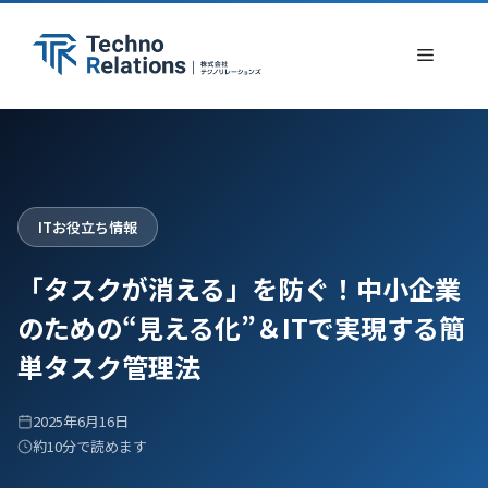
コ
ン
メ
テ
ン
ニ
ツ
へ
ュ
ス
ITお役立ち情報
キ
ー
ッ
「タスクが消える」を防ぐ！中小企業
プ
のための“見える化”＆ITで実現する簡
単タスク管理法
2025年6月16日
約10分で読めます