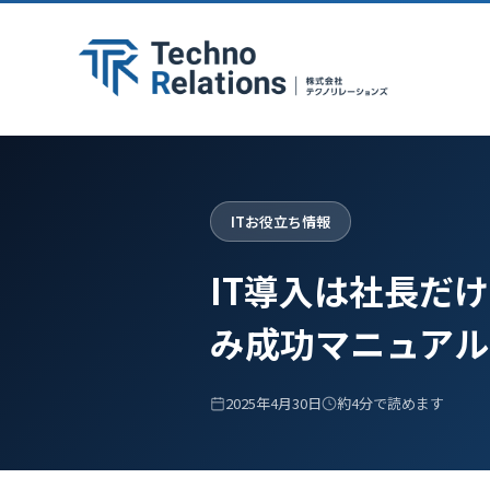
コ
ン
テ
ン
ツ
へ
ITお役立ち情報
ス
キ
IT導入は社長だ
ッ
プ
み成功マニュアル
2025年4月30日
約4分で読めます