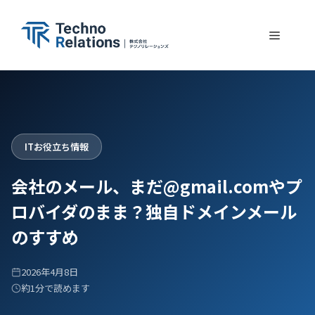
コ
ン
メ
テ
ン
ニ
ツ
へ
ュ
ス
ITお役立ち情報
キ
ー
ッ
会社のメール、まだ@gmail.comやプ
プ
ロバイダのまま？独自ドメインメール
のすすめ
2026年4月8日
約1分で読めます