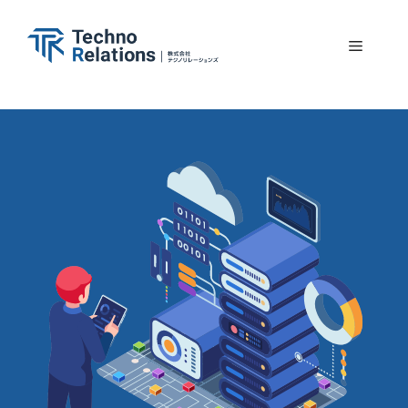
コ
ン
メ
テ
ン
ニ
ツ
へ
ュ
ス
キ
ー
ッ
プ